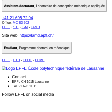
Assistant-doctorant
,
Laboratoire de conception mécanique appliquée
+41 21 695 72 94
Office
:
MC B3 302
EPFL
›
STI
›
IGM
›
LAMD
Site web:
https://lamd.epfl.ch/
Etudiant
,
Programme doctoral en mécanique
EPFL
›
ETU
›
EDOC
›
EDME
Contact
EPFL CH-1015 Lausanne
+41 21 693 11 11
Follow EPFL on social media