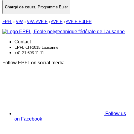
Chargé de cours
,
Programme Euler
EPFL
›
VPA
›
VPA-AVP-E
›
AVP-E
›
AVP-E-EULER
Contact
EPFL CH-1015 Lausanne
+41 21 693 11 11
Follow EPFL on social media
Follow us
on Facebook