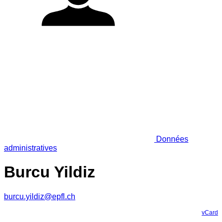
Données
administratives
Burcu Yildiz
burcu.yildiz@epfl.ch
vCard