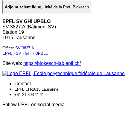
Adjoint scientifique
,
Unité de la Prof. Blokesch
EPFL SV GHI UPBLO
SV 3827.A (Bâtiment SV)
Station 19
1015 Lausanne
Office
:
SV 3827.A
EPFL
›
SV
›
GHI
›
UPBLO
Site web:
https://blokesch-lab.epfl.ch/
Contact
EPFL CH-1015 Lausanne
+41 21 693 11 11
Follow EPFL on social media