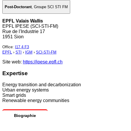
Post-Doctorant
,
Groupe SCI STI FM
EPFL Valais Wallis
EPFL IPESE (SCI-STI-FM)
Rue de l'Industrie 17
1951 Sion
Office
:
I17 4 F3
EPFL
›
STI
›
IGM
›
SCI-STI-FM
Site web:
https://ipese.epfl.ch
Expertise
Energy transition and decarbonization
Urban energy systems
Smart grids
Renewable energy communities
Biographie