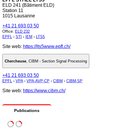
ELD 241 (Bâtiment ELD)
Station 11
1015 Lausanne
+41 21 693 03 50
Office
:
ELD 232
EPFL
›
STI
›
IEM
›
LTS5
Site web:
https://lts5www.epfl.ch/
Chercheuse
,
CIBM - Section Signal Processing
+41 21 693 03 50
EPFL
›
VPA
›
VPA-AVP-CP
›
CIBM
›
CIBM-SP
Site web:
https://www.cibm.ch/
Publications