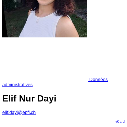
Données
administratives
Elif Nur Dayi
elif.dayi@epfl.ch
vCard