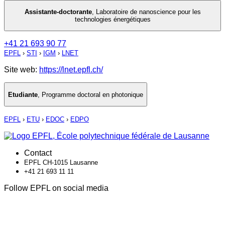
Assistante-doctorante
,
Laboratoire de nanoscience pour les
technologies énergétiques
+41 21 693 90 77
EPFL
›
STI
›
IGM
›
LNET
Site web:
https://lnet.epfl.ch/
Etudiante
,
Programme doctoral en photonique
EPFL
›
ETU
›
EDOC
›
EDPO
Contact
EPFL CH-1015 Lausanne
+41 21 693 11 11
Follow EPFL on social media