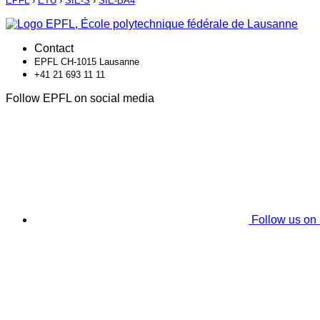
EPFL
›
ETU
›
SIE-S
›
SIE-BA4
Contact
EPFL CH-1015 Lausanne
+41 21 693 11 11
Follow EPFL on social media
Follow us on