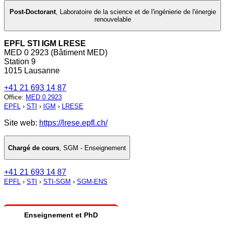
Post-Doctorant
,
Laboratoire de la science et de l'ingénierie de l'énergie
renouvelable
EPFL STI IGM LRESE
MED 0 2923 (Bâtiment MED)
Station 9
1015 Lausanne
+41 21 693 14 87
Office
:
MED 0 2923
EPFL
›
STI
›
IGM
›
LRESE
Site web:
https://lrese.epfl.ch/
Chargé de cours
,
SGM - Enseignement
+41 21 693 14 87
EPFL
›
STI
›
STI-SGM
›
SGM-ENS
Enseignement et PhD