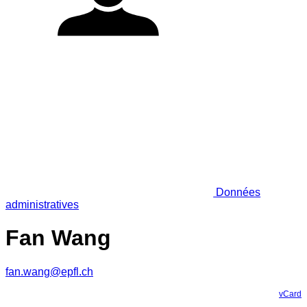
Données
administratives
Fan Wang
fan.wang@epfl.ch
vCard