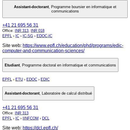
Assistant-doctorant
,
Programme boursier en informatique et
communications
+41 21 695 56 31
Office
:
INR 313
,
INR 018
EPFL
›
IC
›
IC-SG
›
EDOC-IC
Site web:
https://www.epfl.ch/education/phd/programs/edic-
computer-and-communication-sciences/
Etudiant
,
Programme doctoral en informatique et communications
EPFL
›
ETU
›
EDOC
›
EDIC
Assistant-doctorant
,
Laboratoire de calcul distribué
+41 21 695 56 31
Office
:
INR 313
EPFL
›
IC
›
IINFCOM
›
DCL
Site web:
https://dcl.epfl.ch/