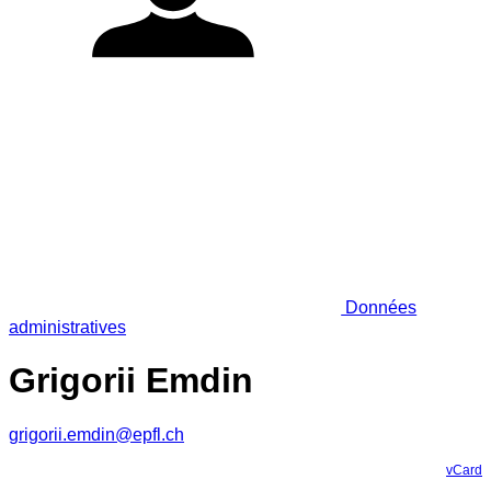
Données
administratives
Grigorii Emdin
grigorii.emdin@epfl.ch
vCard