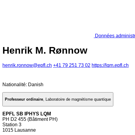
Données administr
Henrik M. Rønnow
henrik.ronnow@epfl.ch
+41 79 251 73 02
https://lqm.epfl.ch
Nationalité: Danish
Professeur ordinaire
,
Laboratoire de magnétisme quantique
EPFL SB IPHYS LQM
PH D2 455 (Bâtiment PH)
Station 3
1015 Lausanne