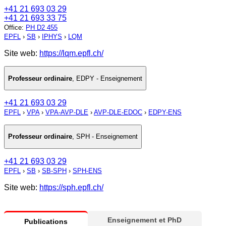
+41 21 693 03 29
+41 21 693 33 75
Office
:
PH D2 455
EPFL
›
SB
›
IPHYS
›
LQM
Site web:
https://lqm.epfl.ch/
Professeur ordinaire
,
EDPY - Enseignement
+41 21 693 03 29
EPFL
›
VPA
›
VPA-AVP-DLE
›
AVP-DLE-EDOC
›
EDPY-ENS
Professeur ordinaire
,
SPH - Enseignement
+41 21 693 03 29
EPFL
›
SB
›
SB-SPH
›
SPH-ENS
Site web:
https://sph.epfl.ch/
Enseignement et PhD
Publications