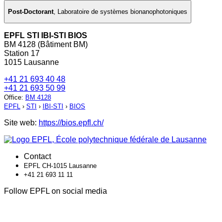
Post-Doctorant
,
Laboratoire de systèmes bionanophotoniques
EPFL STI IBI-STI BIOS
BM 4128 (Bâtiment BM)
Station 17
1015 Lausanne
+41 21 693 40 48
+41 21 693 50 99
Office
:
BM 4128
EPFL
›
STI
›
IBI-STI
›
BIOS
Site web:
https://bios.epfl.ch/
Contact
EPFL CH-1015 Lausanne
+41 21 693 11 11
Follow EPFL on social media