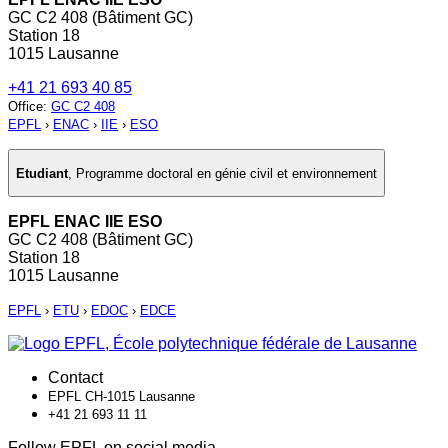
GC C2 408 (Bâtiment GC)
Station 18
1015 Lausanne
+41 21 693 40 85
Office
:
GC C2 408
EPFL
›
ENAC
›
IIE
›
ESO
Etudiant
,
Programme doctoral en génie civil et environnement
EPFL ENAC IIE ESO
GC C2 408 (Bâtiment GC)
Station 18
1015 Lausanne
EPFL
›
ETU
›
EDOC
›
EDCE
Contact
EPFL CH-1015 Lausanne
+41 21 693 11 11
Follow EPFL on social media