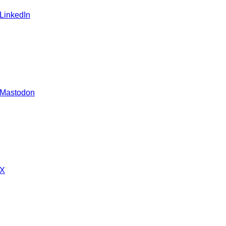
 LinkedIn
 Mastodon
 X