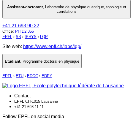
Assistant-doctorant
,
Laboratoire de physique quantique, topologie et
corrélations
+41 21 693 90 22
Office
:
PH D2 355
EPFL
›
SB
›
IPHYS
›
LQP
Site web:
https://www.epfl.ch/labs/lqp/
Etudiant
,
Programme doctoral en physique
EPFL
›
ETU
›
EDOC
›
EDPY
Contact
EPFL CH-1015 Lausanne
+41 21 693 11 11
Follow EPFL on social media