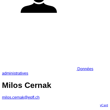
Données
administratives
Milos Cernak
milos.cernak@epfl.ch
vCard