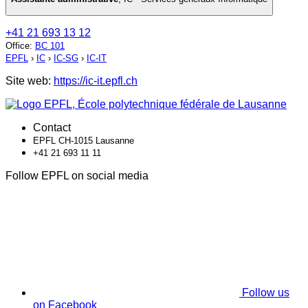
+41 21 693 13 12
Office
:
BC 101
EPFL
›
IC
›
IC-SG
›
IC-IT
Site web:
https://ic-it.epfl.ch
Contact
EPFL CH-1015 Lausanne
+41 21 693 11 11
Follow EPFL on social media
Follow us
on Facebook