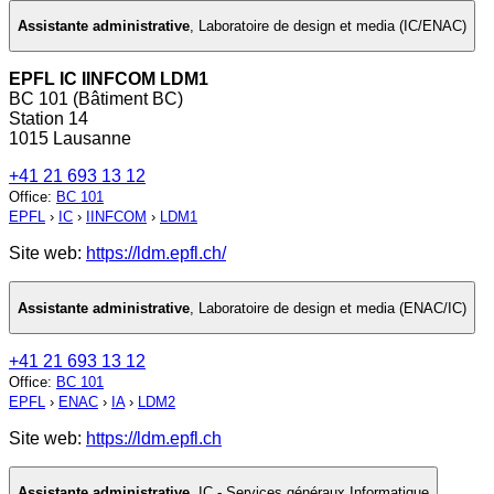
Assistante administrative
,
Laboratoire de design et media (IC/ENAC)
EPFL IC IINFCOM LDM1
BC 101 (Bâtiment BC)
Station 14
1015 Lausanne
+41 21 693 13 12
Office
:
BC 101
EPFL
›
IC
›
IINFCOM
›
LDM1
Site web:
https://ldm.epfl.ch/
Assistante administrative
,
Laboratoire de design et media (ENAC/IC)
+41 21 693 13 12
Office
:
BC 101
EPFL
›
ENAC
›
IA
›
LDM2
Site web:
https://ldm.epfl.ch
Assistante administrative
,
IC - Services généraux Informatique