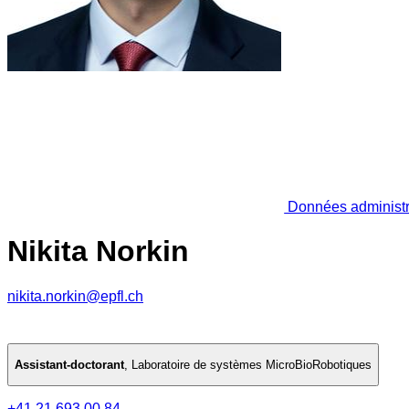
Données administr
Nikita Norkin
nikita.norkin@epfl.ch
Assistant-doctorant
,
Laboratoire de systèmes MicroBioRobotiques
+41 21 693 00 84