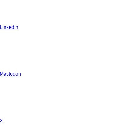
 LinkedIn
 Mastodon
 X