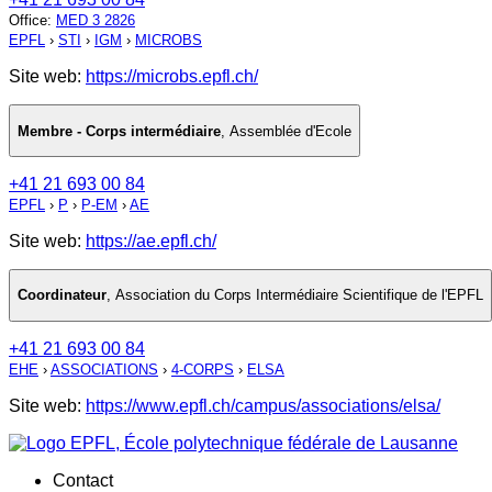
Office
:
MED 3 2826
EPFL
›
STI
›
IGM
›
MICROBS
Site web:
https://microbs.epfl.ch/
Membre - Corps intermédiaire
,
Assemblée d'Ecole
+41 21 693 00 84
EPFL
›
P
›
P-EM
›
AE
Site web:
https://ae.epfl.ch/
Coordinateur
,
Association du Corps Intermédiaire Scientifique de l'EPFL
+41 21 693 00 84
EHE
›
ASSOCIATIONS
›
4-CORPS
›
ELSA
Site web:
https://www.epfl.ch/campus/associations/elsa/
Contact