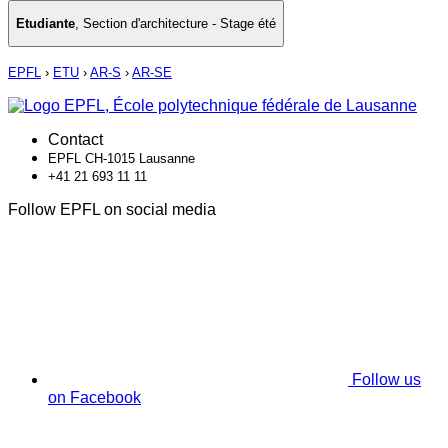
Etudiante
,
Section d'architecture - Stage été
EPFL
›
ETU
›
AR-S
›
AR-SE
Contact
EPFL CH-1015 Lausanne
+41 21 693 11 11
Follow EPFL on social media
Follow us
on Facebook