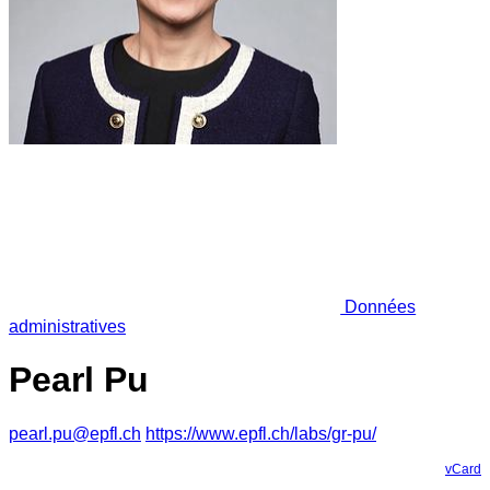
Données
administratives
Pearl Pu
pearl.pu@epfl.ch
https://www.epfl.ch/labs/gr-pu/
vCard