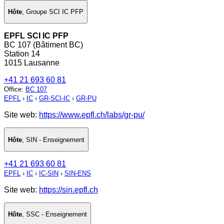
Hôte
,
Groupe SCI IC PFP
EPFL SCI IC PFP
BC 107 (Bâtiment BC)
Station 14
1015 Lausanne
+41 21 693 60 81
Office
:
BC 107
EPFL
›
IC
›
GR-SCI-IC
›
GR-PU
Site web:
https://www.epfl.ch/labs/gr-pu/
Hôte
,
SIN - Enseignement
+41 21 693 60 81
EPFL
›
IC
›
IC-SIN
›
SIN-ENS
Site web:
https://sin.epfl.ch
Hôte
,
SSC - Enseignement