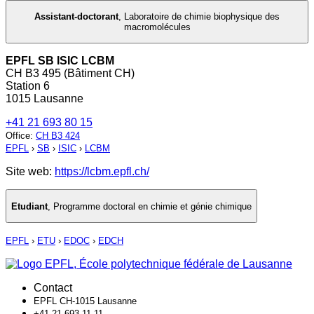
Assistant-doctorant
,
Laboratoire de chimie biophysique des
macromolécules
EPFL SB ISIC LCBM
CH B3 495 (Bâtiment CH)
Station 6
1015 Lausanne
+41 21 693 80 15
Office
:
CH B3 424
EPFL
›
SB
›
ISIC
›
LCBM
Site web:
https://lcbm.epfl.ch/
Etudiant
,
Programme doctoral en chimie et génie chimique
EPFL
›
ETU
›
EDOC
›
EDCH
Contact
EPFL CH-1015 Lausanne
+41 21 693 11 11