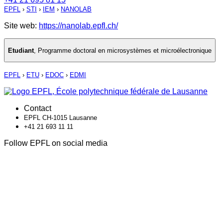
EPFL
›
STI
›
IEM
›
NANOLAB
Site web:
https://nanolab.epfl.ch/
Etudiant
,
Programme doctoral en microsystèmes et microélectronique
EPFL
›
ETU
›
EDOC
›
EDMI
Contact
EPFL CH-1015 Lausanne
+41 21 693 11 11
Follow EPFL on social media