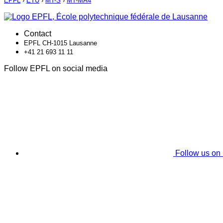
EPFL
›
ETU
›
MT-S
›
MT-MA4
Contact
EPFL CH-1015 Lausanne
+41 21 693 11 11
Follow EPFL on social media
Follow us on