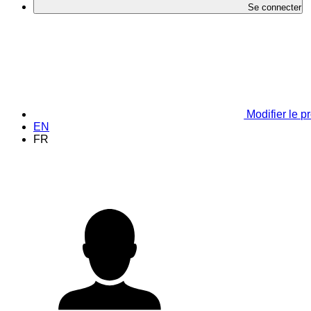
Se connecter
Modifier le pr
EN
FR