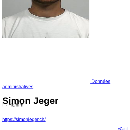
Données
administratives
Simon Jeger
Il - He/him
https://simonjeger.ch/
vCard