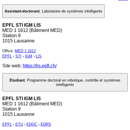
Assistant-doctorant
,
Laboratoire de systèmes intelligents
EPFL STI IGM LIS
MED 1 1612 (Bâtiment MED)
Station 9
1015 Lausanne
Office
:
MED 1 1612
EPFL
›
STI
›
IGM
›
LIS
Site web:
https://lis.epfl.ch/
Etudiant
,
Programme doctoral en robotique, contrôle et systèmes
intelligents
EPFL STI IGM LIS
MED 1 1612 (Bâtiment MED)
Station 9
1015 Lausanne
EPFL
›
ETU
›
EDOC
›
EDRS