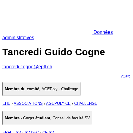
Données
administratives
Tancredi Guido Cogne
tancredi.cogne@epfl.ch
vCard
Membre du comité
,
AGEPoly - Challenge
EHE
›
ASSOCIATIONS
›
AGEPOLY-CE
›
CHALLENGE
Membre - Corps étudiant
,
Conseil de faculté SV
EPFL
›
SV
›
SV-DEC
›
CF-SV