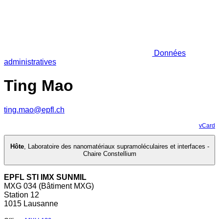
Données
administratives
Ting Mao
ting.mao@epfl.ch
vCard
Hôte
,
Laboratoire des nanomatériaux supramoléculaires et interfaces -
Chaire Constellium
EPFL STI IMX SUNMIL
MXG 034 (Bâtiment MXG)
Station 12
1015 Lausanne