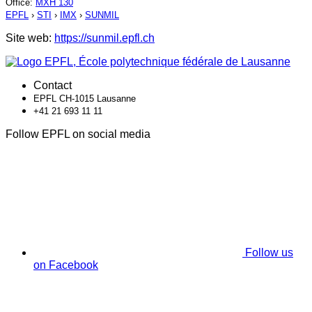
Office
:
MXH 130
EPFL
›
STI
›
IMX
›
SUNMIL
Site web:
https://sunmil.epfl.ch
Contact
EPFL CH-1015 Lausanne
+41 21 693 11 11
Follow EPFL on social media
Follow us
on Facebook