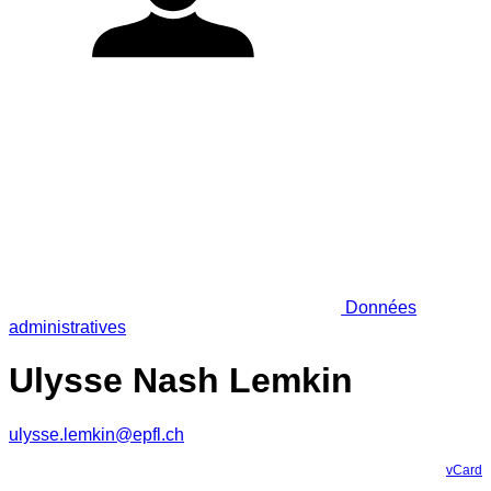
Données
administratives
Ulysse Nash Lemkin
ulysse.lemkin@epfl.ch
vCard