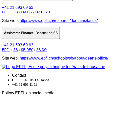
+41 21 693 69 63
EPFL
›
SB
›
LACUS
›
LACUS-GE
Site web:
https://www.epfl.ch/research/domains/lacus/
Assistante Finance
,
Décanat de SB
+41 21 693 69 63
EPFL
›
SB
›
SB-DEC
›
SB-DO
Site web:
https://www.epfl.ch/schools/sb/about/deans-office/
Contact
EPFL CH-1015 Lausanne
+41 21 693 11 11
Follow EPFL on social media