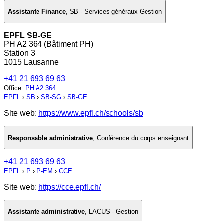
Assistante Finance
,
SB - Services généraux Gestion
EPFL SB-GE
PH A2 364 (Bâtiment PH)
Station 3
1015 Lausanne
+41 21 693 69 63
Office
:
PH A2 364
EPFL
›
SB
›
SB-SG
›
SB-GE
Site web:
https://www.epfl.ch/schools/sb
Responsable administrative
,
Conférence du corps enseignant
+41 21 693 69 63
EPFL
›
P
›
P-EM
›
CCE
Site web:
https://cce.epfl.ch/
Assistante administrative
,
LACUS - Gestion