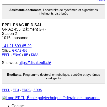
Assistante-doctorante
,
Laboratoire de systèmes et algorithmes
intelligents distribués
EPFL ENAC IIE DISAL
GR A2 455 (Bâtiment GR)
Station 2
1015 Lausanne
+41 21 693 65 29
Office
:
GR A2 455
EPFL
›
ENAC
›
IIE
›
DISAL
Site web:
https://disal.epfl.ch/
Etudiante
,
Programme doctoral en robotique, contrôle et systèmes
intelligents
EPFL
›
ETU
›
EDOC
›
EDRS
Contact