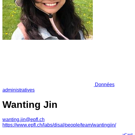
Données
administratives
Wanting Jin
wanting.jin@epfl.ch
https://www.epfl.ch/labs/disal/people/team/wantingjin/
vCard