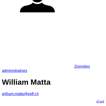
Données
administratives
William Matta
william.matta@epfl.ch
vCard