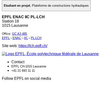
Etudiant en projet
,
Plateforme de constructions hydrauliques
EPFL ENAC IIC PL-LCH
Station 18
1015 Lausanne
Office
:
GC A3 485
EPFL
›
ENAC
›
IIC
›
PL-LCH
Site web:
https://lch.epfl.ch/
Contact
EPFL CH-1015 Lausanne
+41 21 693 11 11
Follow EPFL on social media