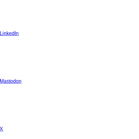
 LinkedIn
 Mastodon
 X