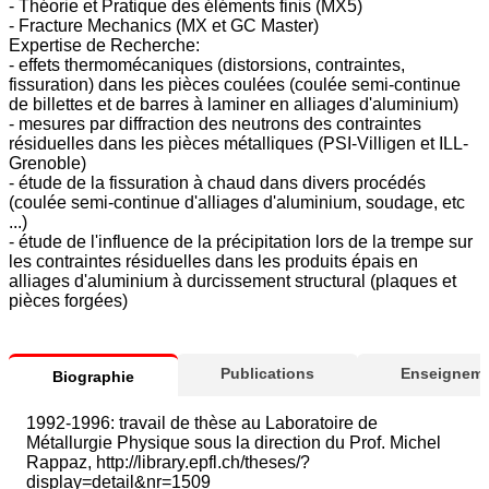
- Théorie et Pratique des éléments finis (MX5)
- Fracture Mechanics (MX et GC Master)
Expertise de Recherche:
- effets thermomécaniques (distorsions, contraintes,
fissuration) dans les pièces coulées (coulée semi-continue
de billettes et de barres à laminer en alliages d'aluminium)
- mesures par diffraction des neutrons des contraintes
résiduelles dans les pièces métalliques (PSI-Villigen et ILL-
Grenoble)
- étude de la fissuration à chaud dans divers procédés
(coulée semi-continue d'alliages d'aluminium, soudage, etc
...)
- étude de l'influence de la précipitation lors de la trempe sur
les contraintes résiduelles dans les produits épais en
alliages d'aluminium à durcissement structural (plaques et
pièces forgées)
Publications
Enseigneme
Biographie
1992-1996: travail de thèse au Laboratoire de
Métallurgie Physique sous la direction du Prof. Michel
Rappaz, http://library.epfl.ch/theses/?
display=detail&nr=1509