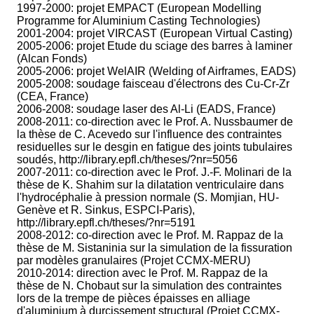
1997-2000: projet EMPACT (European Modelling
Programme for Aluminium Casting Technologies)
2001-2004: projet VIRCAST (European Virtual Casting)
2005-2006: projet Etude du sciage des barres à laminer
(Alcan Fonds)
2005-2006: projet WelAIR (Welding of Airframes, EADS)
2005-2008: soudage faisceau d'électrons des Cu-Cr-Zr
(CEA, France)
2006-2008: soudage laser des Al-Li (EADS, France)
2008-2011: co-direction avec le Prof. A. Nussbaumer de
la thèse de C. Acevedo sur l'influence des contraintes
residuelles sur le desgin en fatigue des joints tubulaires
soudés, http://library.epfl.ch/theses/?nr=5056
2007-2011: co-direction avec le Prof. J.-F. Molinari de la
thèse de K. Shahim sur la dilatation ventriculaire dans
l'hydrocéphalie à pression normale (S. Momjian, HU-
Genève et R. Sinkus, ESPCI-Paris),
http://library.epfl.ch/theses/?nr=5191
2008-2012: co-direction avec le Prof. M. Rappaz de la
thèse de M. Sistaninia sur la simulation de la fissuration
par modèles granulaires (Projet CCMX-MERU)
2010-2014: direction avec le Prof. M. Rappaz de la
thèse de N. Chobaut sur la simulation des contraintes
lors de la trempe de pièces épaisses en alliage
d'aluminium à durcissement structural (Projet CCMX-