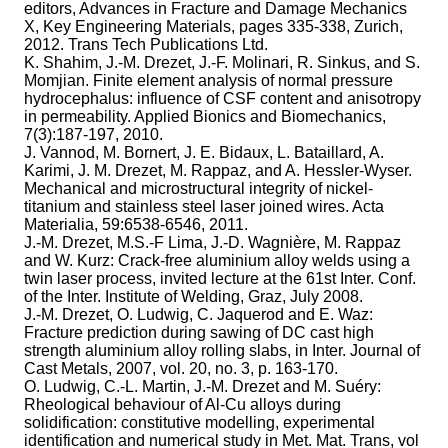
editors, Advances in Fracture and Damage Mechanics
X, Key Engineering Materials, pages 335-338, Zurich,
2012. Trans Tech Publications Ltd.
K. Shahim, J.-M. Drezet, J.-F. Molinari, R. Sinkus, and S.
Momjian. Finite element analysis of normal pressure
hydrocephalus: influence of CSF content and anisotropy
in permeability. Applied Bionics and Biomechanics,
7(3):187-197, 2010.
J. Vannod, M. Bornert, J. E. Bidaux, L. Bataillard, A.
Karimi, J. M. Drezet, M. Rappaz, and A. Hessler-Wyser.
Mechanical and microstructural integrity of nickel-
titanium and stainless steel laser joined wires. Acta
Materialia, 59:6538-6546, 2011.
J.-M. Drezet, M.S.-F Lima, J.-D. Wagnière, M. Rappaz
and W. Kurz: Crack-free aluminium alloy welds using a
twin laser process, invited lecture at the 61st Inter. Conf.
of the Inter. Institute of Welding, Graz, July 2008.
J.-M. Drezet, O. Ludwig, C. Jaquerod and E. Waz:
Fracture prediction during sawing of DC cast high
strength aluminium alloy rolling slabs, in Inter. Journal of
Cast Metals, 2007, vol. 20, no. 3, p. 163-170.
O. Ludwig, C.-L. Martin, J.-M. Drezet and M. Suéry:
Rheological behaviour of Al-Cu alloys during
solidification: constitutive modelling, experimental
identification and numerical study in Met. Mat. Trans, vol