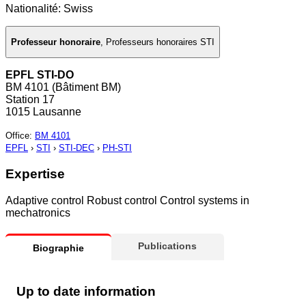
Nationalité: Swiss
Professeur honoraire
,
Professeurs honoraires STI
EPFL STI-DO
BM 4101 (Bâtiment BM)
Station 17
1015 Lausanne
Office
:
BM 4101
EPFL
›
STI
›
STI-DEC
›
PH-STI
Expertise
Adaptive control Robust control Control systems in
mechatronics
Publications
Biographie
Up to date information