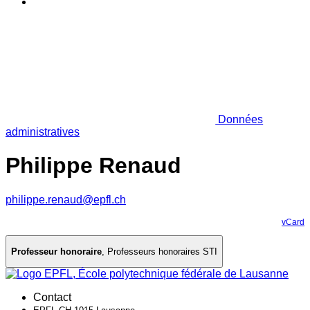
Données
administratives
Philippe Renaud
philippe.renaud@epfl.ch
vCard
Professeur honoraire
,
Professeurs honoraires STI
Contact