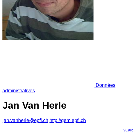
Données
administratives
Jan Van Herle
jan.vanherle@epfl.ch
http://gem.epfl.ch
vCard