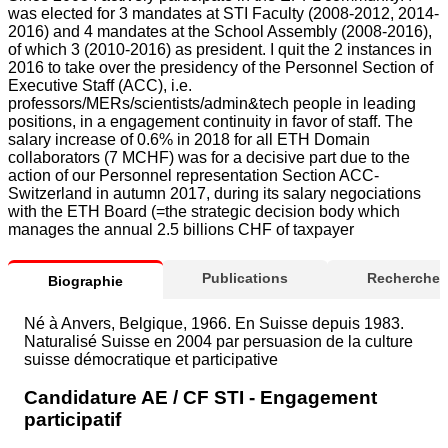
was elected for 3 mandates at STI Faculty (2008-2012, 2014-
2016) and 4 mandates at the School Assembly (2008-2016),
of which 3 (2010-2016) as president. I quit the 2 instances in
2016 to take over the presidency of the Personnel Section of
Executive Staff (ACC), i.e.
professors/MERs/scientists/admin&tech people in leading
positions, in a engagement continuity in favor of staff. The
salary increase of 0.6% in 2018 for all ETH Domain
collaborators (7 MCHF) was for a decisive part due to the
action of our Personnel representation Section ACC-
Switzerland in autumn 2017, during its salary negociations
with the ETH Board (=the strategic decision body which
manages the annual 2.5 billions CHF of taxpayer
Publications
Recherche
Biographie
Né à Anvers, Belgique, 1966. En Suisse depuis 1983.
Naturalisé Suisse en 2004 par persuasion de la culture
suisse démocratique et participative
Candidature AE / CF STI - Engagement
participatif