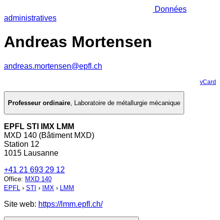
Données
administratives
Andreas Mortensen
andreas.mortensen@epfl.ch
vCard
Professeur ordinaire
,
Laboratoire de métallurgie mécanique
EPFL STI IMX LMM
MXD 140 (Bâtiment MXD)
Station 12
1015 Lausanne
+41 21 693 29 12
Office
:
MXD 140
EPFL
›
STI
›
IMX
›
LMM
Site web:
https://lmm.epfl.ch/