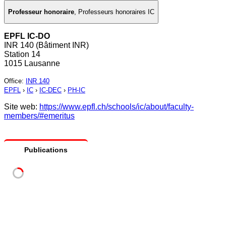
Professeur honoraire
,
Professeurs honoraires IC
EPFL IC-DO
INR 140 (Bâtiment INR)
Station 14
1015 Lausanne
Office
:
INR 140
EPFL
›
IC
›
IC-DEC
›
PH-IC
Site web:
https://www.epfl.ch/schools/ic/about/faculty-
members/#emeritus
Publications