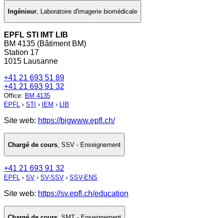
Ingénieur
,
Laboratoire d'imagerie biomédicale
EPFL STI IMT LIB
BM 4135 (Bâtiment BM)
Station 17
1015 Lausanne
+41 21 693 51 89
+41 21 693 91 32
Office
:
BM 4135
EPFL
›
STI
›
IEM
›
LIB
Site web:
https://bigwww.epfl.ch/
Chargé de cours
,
SSV - Enseignement
+41 21 693 91 32
EPFL
›
SV
›
SV-SSV
›
SSV-ENS
Site web:
https://sv.epfl.ch/education
Chargé de cours
,
SMT - Enseignement