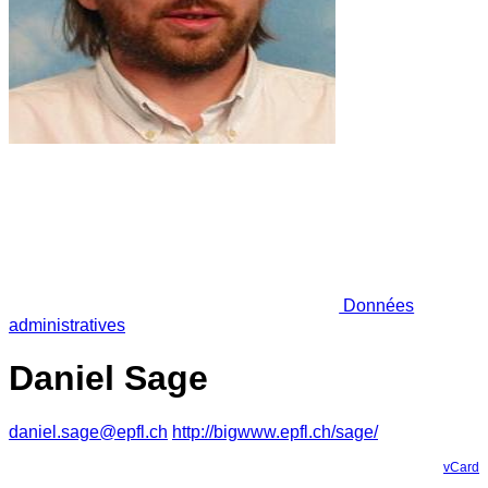
Données
administratives
Daniel Sage
daniel.sage@epfl.ch
http://bigwww.epfl.ch/sage/
vCard