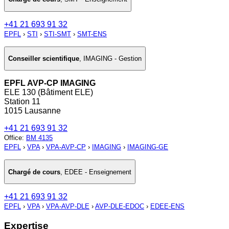
+41 21 693 91 32
EPFL
›
STI
›
STI-SMT
›
SMT-ENS
Conseiller scientifique
,
IMAGING - Gestion
EPFL AVP-CP IMAGING
ELE 130 (Bâtiment ELE)
Station 11
1015 Lausanne
+41 21 693 91 32
Office
:
BM 4135
EPFL
›
VPA
›
VPA-AVP-CP
›
IMAGING
›
IMAGING-GE
Chargé de cours
,
EDEE - Enseignement
+41 21 693 91 32
EPFL
›
VPA
›
VPA-AVP-DLE
›
AVP-DLE-EDOC
›
EDEE-ENS
Expertise