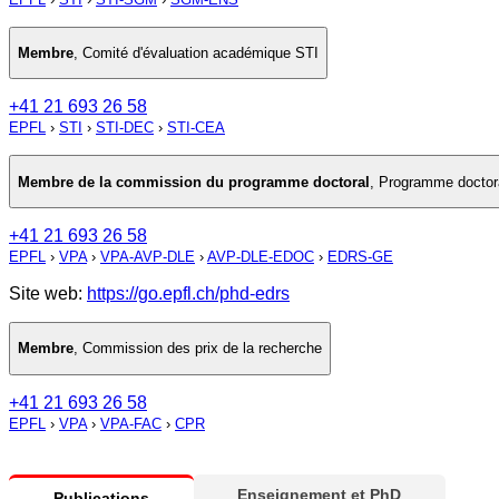
Membre
,
Comité d'évaluation académique STI
+41 21 693 26 58
EPFL
›
STI
›
STI-DEC
›
STI-CEA
Membre de la commission du programme doctoral
,
Programme doctoral
+41 21 693 26 58
EPFL
›
VPA
›
VPA-AVP-DLE
›
AVP-DLE-EDOC
›
EDRS-GE
Site web:
https://go.epfl.ch/phd-edrs
Membre
,
Commission des prix de la recherche
+41 21 693 26 58
EPFL
›
VPA
›
VPA-FAC
›
CPR
Enseignement et PhD
Publications