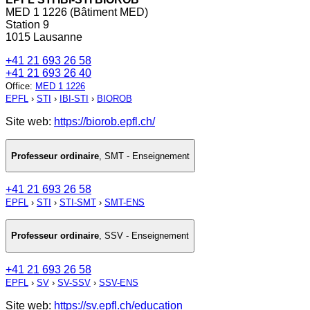
MED 1 1226 (Bâtiment MED)
Station 9
1015 Lausanne
+41 21 693 26 58
+41 21 693 26 40
Office
:
MED 1 1226
EPFL
›
STI
›
IBI-STI
›
BIOROB
Site web:
https://biorob.epfl.ch/
Professeur ordinaire
,
SMT - Enseignement
+41 21 693 26 58
EPFL
›
STI
›
STI-SMT
›
SMT-ENS
Professeur ordinaire
,
SSV - Enseignement
+41 21 693 26 58
EPFL
›
SV
›
SV-SSV
›
SSV-ENS
Site web:
https://sv.epfl.ch/education