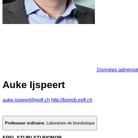
Données administr
Auke Ijspeert
auke.ijspeert@epfl.ch
http://biorob.epfl.ch
Professeur ordinaire
,
Laboratoire de biorobotique
EPFL STI IBI-STI BIOROB