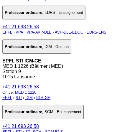
Professeur ordinaire
,
EDRS - Enseignement
+41 21 693 26 58
EPFL
›
VPA
›
VPA-AVP-DLE
›
AVP-DLE-EDOC
›
EDRS-ENS
Professeur ordinaire
,
IGM - Gestion
EPFL STI IGM-GE
MED 1 1226 (Bâtiment MED)
Station 9
1015 Lausanne
+41 21 693 26 58
Office
:
MED 1 1226
EPFL
›
STI
›
IGM
›
IGM-GE
Professeur ordinaire
,
SGM - Enseignement
+41 21 693 26 58
EPFL
›
STI
›
STI-SGM
›
SGM-ENS