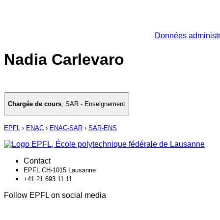
Données administr
Nadia Carlevaro
Chargée de cours
,
SAR - Enseignement
EPFL
›
ENAC
›
ENAC-SAR
›
SAR-ENS
Contact
EPFL CH-1015 Lausanne
+41 21 693 11 11
Follow EPFL on social media