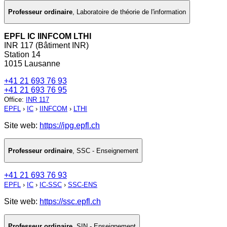
Professeur ordinaire
,
Laboratoire de théorie de l'information
EPFL IC IINFCOM LTHI
INR 117 (Bâtiment INR)
Station 14
1015 Lausanne
+41 21 693 76 93
+41 21 693 76 95
Office
:
INR 117
EPFL
›
IC
›
IINFCOM
›
LTHI
Site web:
https://ipg.epfl.ch
Professeur ordinaire
,
SSC - Enseignement
+41 21 693 76 93
EPFL
›
IC
›
IC-SSC
›
SSC-ENS
Site web:
https://ssc.epfl.ch
Professeur ordinaire
,
SIN - Enseignement