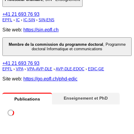
+41 21 693 76 93
EPFL
›
IC
›
IC-SIN
›
SIN-ENS
Site web:
https://sin.epfl.ch
Membre de la commission du programme doctoral
,
Programme
doctoral Informatique et communications
+41 21 693 76 93
EPFL
›
VPA
›
VPA-AVP-DLE
›
AVP-DLE-EDOC
›
EDIC-GE
Site web:
https://go.epfl.ch/phd-edic
Enseignement et PhD
Publications