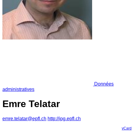
Données
administratives
Emre Telatar
emre.telatar@epfl.ch
http://ipg.epfl.ch
vCard