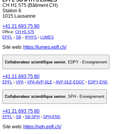
CH H1 575 (Bâtiment CH)
Station 6
1015 Lausanne
+41 21 693 75 80
Office
:
CH H1 575
EPFL
›
SB
›
IPHYS
›
LUMES
Site web:
https://lumes.epfl.ch/
Collaborateur scientifique senior
,
EDPY - Enseignement
+41 21 693 75 80
EPFL
›
VPA
›
VPA-AVP-DLE
›
AVP-DLE-EDOC
›
EDPY-ENS
Collaborateur scientifique senior
,
SPH - Enseignement
+41 21 693 75 80
EPFL
›
SB
›
SB-SPH
›
SPH-ENS
Site web:
https://sph.epfl.ch/