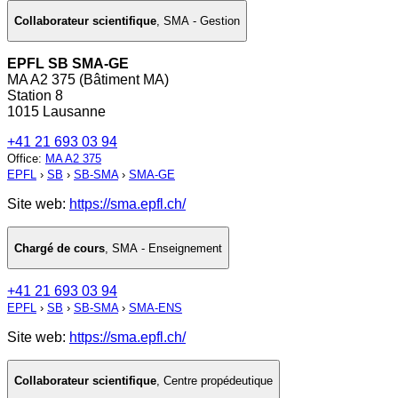
Collaborateur scientifique
,
SMA - Gestion
EPFL SB SMA-GE
MA A2 375 (Bâtiment MA)
Station 8
1015 Lausanne
+41 21 693 03 94
Office
:
MA A2 375
EPFL
›
SB
›
SB-SMA
›
SMA-GE
Site web:
https://sma.epfl.ch/
Chargé de cours
,
SMA - Enseignement
+41 21 693 03 94
EPFL
›
SB
›
SB-SMA
›
SMA-ENS
Site web:
https://sma.epfl.ch/
Collaborateur scientifique
,
Centre propédeutique