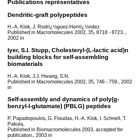
Publications représentatives
Dendritic-graft polypeptides
H.-A. Klok, J. Rodrï¿½guez-Hernï¿½ndez
Published in
Macromolecules 2002, 35, 8718 - 8723. ,
2002 in
Iyer, S.I. Stupp, Cholesteryl-(L-lactic acid)n
building blocks for self-assembling
biomaterials
H.-A. Klok, J.J. Hwang, S.N.
Published in
Macromolecules 2002, 35, 746 - 759., 2002
in
Self-assembly and dynamics of poly(g-
benzyl-l-glutamate) (PBLG) peptides
P. Papadopoulos, G. Floudas, H.-A. Klok, I. Schnell, T.
Pakula,
Published in
Biomacromolecules 2003, accepted for
publication., 2003 in