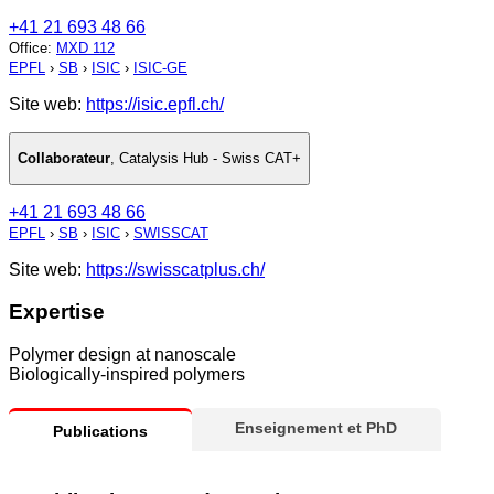
+41 21 693 48 66
Office
:
MXD 112
EPFL
›
SB
›
ISIC
›
ISIC-GE
Site web:
https://isic.epfl.ch/
Collaborateur
,
Catalysis Hub - Swiss CAT+
+41 21 693 48 66
EPFL
›
SB
›
ISIC
›
SWISSCAT
Site web:
https://swisscatplus.ch/
Expertise
Polymer design at nanoscale
Biologically-inspired polymers
Enseignement et PhD
Publications