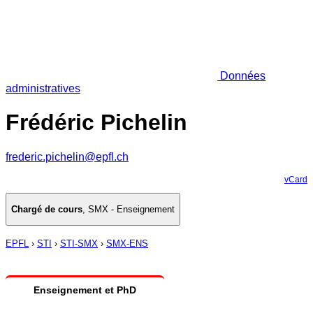
Données
administratives
Frédéric Pichelin
frederic.pichelin@epfl.ch
vCard
Chargé de cours
,
SMX - Enseignement
EPFL
›
STI
›
STI-SMX
›
SMX-ENS
Enseignement et PhD