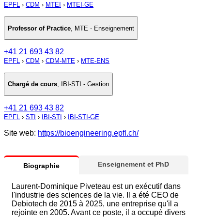
EPFL
›
CDM
›
MTEI
›
MTEI-GE
Professor of Practice
,
MTE - Enseignement
+41 21 693 43 82
EPFL
›
CDM
›
CDM-MTE
›
MTE-ENS
Chargé de cours
,
IBI-STI - Gestion
+41 21 693 43 82
EPFL
›
STI
›
IBI-STI
›
IBI-STI-GE
Site web:
https://bioengineering.epfl.ch/
Enseignement et PhD
Biographie
Laurent-Dominique Piveteau est un exécutif dans
l'industrie des sciences de la vie. Il a été CEO de
Debiotech de 2015 à 2025, une entreprise qu'il a
rejointe en 2005. Avant ce poste, il a occupé divers