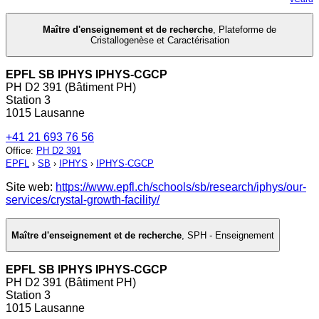
Maître d'enseignement et de recherche
,
Plateforme de
Cristallogenèse et Caractérisation
EPFL SB IPHYS IPHYS-CGCP
PH D2 391 (Bâtiment PH)
Station 3
1015 Lausanne
+41 21 693 76 56
Office
:
PH D2 391
EPFL
›
SB
›
IPHYS
›
IPHYS-CGCP
Site web:
https://www.epfl.ch/schools/sb/research/iphys/our-
services/crystal-growth-facility/
Maître d'enseignement et de recherche
,
SPH - Enseignement
EPFL SB IPHYS IPHYS-CGCP
PH D2 391 (Bâtiment PH)
Station 3
1015 Lausanne