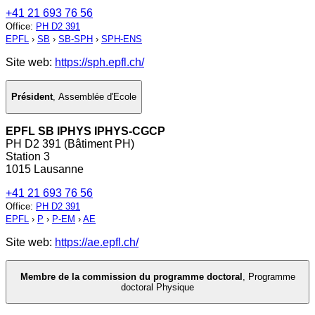
+41 21 693 76 56
Office
:
PH D2 391
EPFL
›
SB
›
SB-SPH
›
SPH-ENS
Site web:
https://sph.epfl.ch/
Président
,
Assemblée d'Ecole
EPFL SB IPHYS IPHYS-CGCP
PH D2 391 (Bâtiment PH)
Station 3
1015 Lausanne
+41 21 693 76 56
Office
:
PH D2 391
EPFL
›
P
›
P-EM
›
AE
Site web:
https://ae.epfl.ch/
Membre de la commission du programme doctoral
,
Programme
doctoral Physique