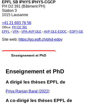
EPFL SB IPHYS IPHYS-CGCP
PH D2 391 (Bâtiment PH)
Station 3
1015 Lausanne
+41 21 693 76 56
Office
:
PH D2 391
EPFL
›
VPA
›
VPA-AVP-DLE
›
AVP-DLE-EDOC
›
EDPY-GE
Site web:
https://go.epfl.ch/phd-edpy
Enseignement et PhD
Enseignement et PhD
A dirigé les thèses EPFL de
Priya Ranjan Baral (2022)
A co-dirigé les thèses EPFL de