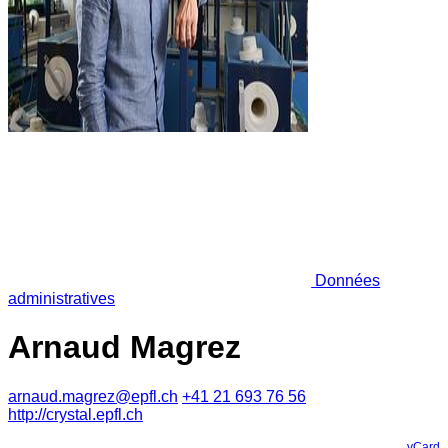
Données
administratives
Arnaud Magrez
arnaud.magrez@epfl.ch
+41 21 693 76 56
http://crystal.epfl.ch
vCard