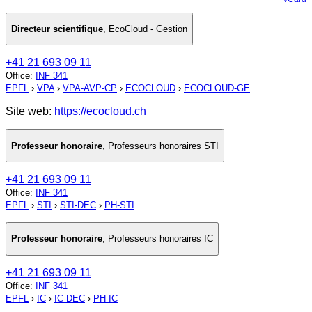
Directeur scientifique
,
EcoCloud - Gestion
+41 21 693 09 11
Office
:
INF 341
EPFL
›
VPA
›
VPA-AVP-CP
›
ECOCLOUD
›
ECOCLOUD-GE
Site web:
https://ecocloud.ch
Professeur honoraire
,
Professeurs honoraires STI
+41 21 693 09 11
Office
:
INF 341
EPFL
›
STI
›
STI-DEC
›
PH-STI
Professeur honoraire
,
Professeurs honoraires IC
+41 21 693 09 11
Office
:
INF 341
EPFL
›
IC
›
IC-DEC
›
PH-IC