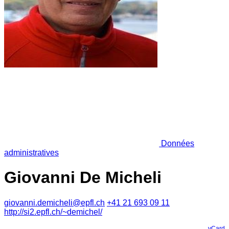
Données
administratives
Giovanni De Micheli
giovanni.demicheli@epfl.ch
+41 21 693 09 11
http://si2.epfl.ch/~demichel/
vCard