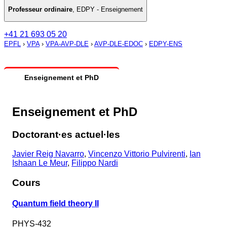
Professeur ordinaire
,
EDPY - Enseignement
+41 21 693 05 20
EPFL
›
VPA
›
VPA-AVP-DLE
›
AVP-DLE-EDOC
›
EDPY-ENS
Enseignement et PhD
Enseignement et PhD
Doctorant·es actuel·les
Javier Reig Navarro
,
Vincenzo Vittorio Pulvirenti
,
Ian
Ishaan Le Meur
,
Filippo Nardi
Cours
Quantum field theory II
PHYS-432