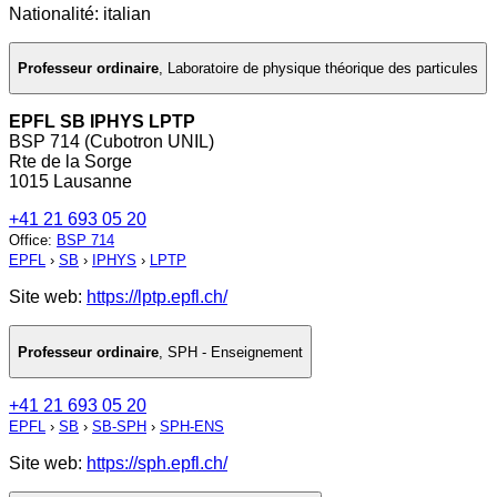
Nationalité: italian
Professeur ordinaire
,
Laboratoire de physique théorique des particules
EPFL SB IPHYS LPTP
BSP 714 (Cubotron UNIL)
Rte de la Sorge
1015 Lausanne
+41 21 693 05 20
Office
:
BSP 714
EPFL
›
SB
›
IPHYS
›
LPTP
Site web:
https://lptp.epfl.ch/
Professeur ordinaire
,
SPH - Enseignement
+41 21 693 05 20
EPFL
›
SB
›
SB-SPH
›
SPH-ENS
Site web:
https://sph.epfl.ch/