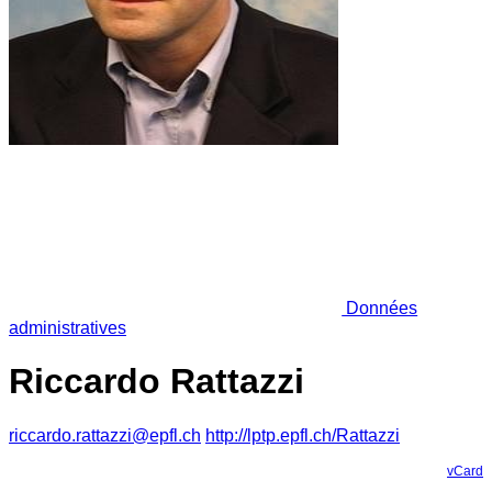
Données
administratives
Riccardo Rattazzi
riccardo.rattazzi@epfl.ch
http://lptp.epfl.ch/Rattazzi
vCard